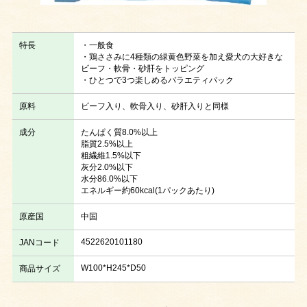
特長
・一般食
・鶏ささみに4種類の緑黄色野菜を加え愛犬の大好きな
ビーフ・軟骨・砂肝をトッピング
・ひとつで3つ楽しめるバラエティパック
原料
ビーフ入り、軟骨入り、砂肝入りと同様
成分
たんぱく質8.0%以上
脂質2.5%以上
粗繊維1.5%以下
灰分2.0%以下
水分86.0%以下
エネルギー約60kcal(1パックあたり)
原産国
中国
4522620101180
JANコード
W100*H245*D50
商品サイズ